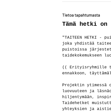
Tietoa tapahtumasta
Tämä hetki on 
"TAITEEN HETKI - pu
joka yhdistää taite
puistoissa järjeste
taidekokemukseen lu
(( Erityisryhmille 
ennakkoon, täyttämä
Projektin ytimessä 
luovuuteen ja läsnä
hiljentymään, inspi
Taidehetket muistut
yhteyksien ja aisti