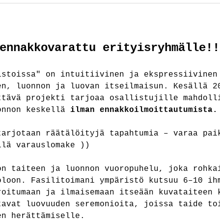
ennakkovarattu erityisryhmälle!!
istoissa" on intuitiivinen ja ekspressiivinen
en, luonnon ja luovan itseilmaisun. Kesällä 2
ttävä projekti tarjoaa osallistujille mahdoll
onnon keskellä 
ilman ennakkoilmoittautumista.
tarjotaan räätälöityjä tapahtumia – varaa pai
llä varauslomake ))
on taiteen ja luonnon vuoropuhelu, joka rohka
oloon. Fasilitoimani ympäristö kutsuu 6–10 ih
roitumaan ja ilmaisemaan itseään kuvataiteen 
tavat luovuuden seremonioita, joissa taide to
en herättämiselle.