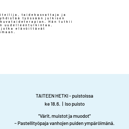
iteilija, taidekasvattaja ja
 yhdistää työssään julkisen
 kuvataideterapian. Hän tutkii
en uudelleentulkintaa,
 jotka elävöittävät
tumaan.
TAITEEN HETKI - puistoissa
ke 18.6.
  |  
Iso puisto
"Värit, muistot ja muodot"
– Pastellityöpaja vanhojen puiden ympäröimänä.