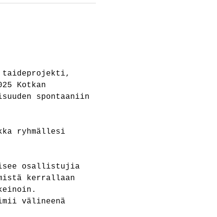
 taideprojekti, 
025 Kotkan 
isuuden spontaaniin 
 
kka ryhmällesi 
isee osallistujia 
mistä kerrallaan 
keinoin. 
imii välineenä 