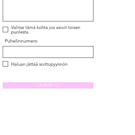
Valitse tämä kohta jos asioit toisen
puolesta.
Puhelinnumero
Haluan jättää soittopyynnön
LÄHETÄ >>