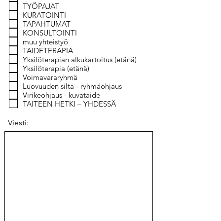
TYÖPAJAT
KURATOINTI
TAPAHTUMAT
KONSULTOINTI
muu yhteistyö
TAIDETERAPIA
Yksilöterapian alkukartoitus (etänä)
Yksilöterapia (etänä)
Voimavararyhmä
Luovuuden silta - ryhmäohjaus
Virikeohjaus - kuvataide
TAITEEN HETKI – YHDESSÄ
Viesti: