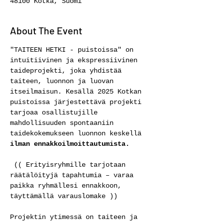
48100 Kotka, Suomi
About The Event
"TAITEEN HETKI - puistoissa" on 
intuitiivinen ja ekspressiivinen 
taideprojekti, joka yhdistää 
taiteen, luonnon ja luovan 
itseilmaisun. Kesällä 2025 Kotkan 
puistoissa järjestettävä projekti 
tarjoaa osallistujille 
mahdollisuuden spontaaniin 
taidekokemukseen luonnon keskellä 
ilman ennakkoilmoittautumista.
(( Erityisryhmille tarjotaan 
räätälöityjä tapahtumia – varaa 
paikka ryhmällesi ennakkoon, 
täyttämällä varauslomake ))
Projektin ytimessä on taiteen ja 