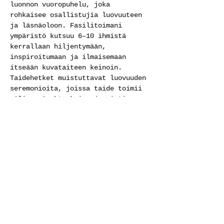
luonnon vuoropuhelu, joka 
rohkaisee osallistujia luovuuteen 
ja läsnäoloon. Fasilitoimani 
ympäristö kutsuu 6–10 ihmistä 
kerrallaan hiljentymään, 
inspiroitumaan ja ilmaisemaan 
itseään kuvataiteen keinoin. 
Taidehetket muistuttavat luovuuden 
seremonioita, joissa taide toimii 
välineenä yhteyksien ja aistien 
herättämiselle.
Työpajojen lopuksi osallistujat 
voivat reflektoida kokemustaan ja 
ilmaista tuntemuksiaan 
kirjallisesti, esimerkiksi runon 
tai vapaamuotoisen kirjoituksen 
muodossa. Nämä ajatukset ja 
tuntemukset liitetään osaksi 
projektin lopullista 
dokumentaatiota.