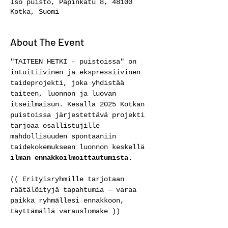
Iso puisto, Papinkatu 8, 48100
Kotka, Suomi
About The Event
"TAITEEN HETKI - puistoissa" on 
intuitiivinen ja ekspressiivinen 
taideprojekti, joka yhdistää 
taiteen, luonnon ja luovan 
itseilmaisun. Kesällä 2025 Kotkan 
puistoissa järjestettävä projekti 
tarjoaa osallistujille 
mahdollisuuden spontaaniin 
taidekokemukseen luonnon keskellä 
ilman ennakkoilmoittautumista. 
(( Erityisryhmille tarjotaan 
räätälöityjä tapahtumia – varaa 
paikka ryhmällesi ennakkoon, 
täyttämällä varauslomake ))