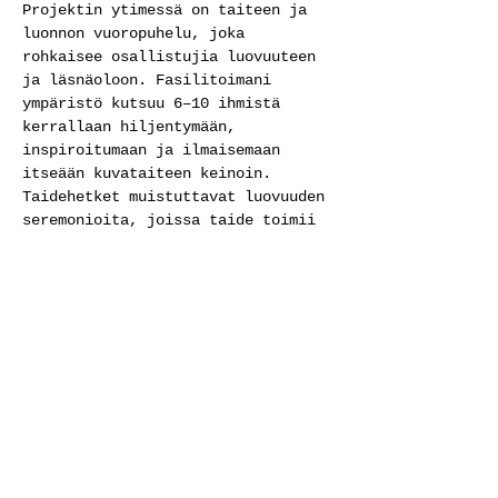
Projektin ytimessä on taiteen ja 
luonnon vuoropuhelu, joka 
rohkaisee osallistujia luovuuteen 
ja läsnäoloon. Fasilitoimani 
ympäristö kutsuu 6–10 ihmistä 
kerrallaan hiljentymään, 
inspiroitumaan ja ilmaisemaan 
itseään kuvataiteen keinoin. 
Taidehetket muistuttavat luovuuden 
seremonioita, joissa taide toimii 
välineenä yhteyksien ja aistien 
herättämiselle.
Työpajojen lopuksi osallistujat 
voivat reflektoida kokemustaan ja 
ilmaista tuntemuksiaan 
kirjallisesti, esimerkiksi runon 
tai vapaamuotoisen kirjoituksen 
muodossa. Nämä ajatukset ja 
tuntemukset liitetään osaksi 
projektin lopullista 